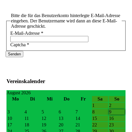
Bitte die für das Benutzerkonto hinterlegte E-Mail-Adresse
eingeben. Der Benutzername wird dann an diese E-Mail-
Adresse geschickt.
E-Mail-Adresse
*
Captcha
*
Senden
Vereinskalender
August 2026
Mo
Di
Mi
Do
Fr
Sa
So
1
2
3
4
5
6
7
8
9
10
11
12
13
14
15
16
17
18
19
20
21
22
23
24
25
26
27
28
29
30