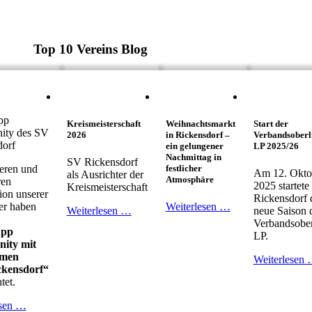
Top 10 Vereins Blog
pp
Kreismeisterschaft
Weihnachtsmarkt
Start der
ty des SV
2026
in Rickensdorf –
Verbandsoberl
dorf
ein gelungener
LP 2025/26
Nachmittag in
SV Rickensdorf
eren und
festlicher
Am 12. Okto
als Ausrichter der
Atmosphäre
ren
2025 startete 
Kreismeisterschaft
ion unserer
Rickensdorf 
er haben
Weiterlesen …
Weiterlesen …
neue Saison 
Verbandsober
pp
LP.
ity mit
men
Weiterlesen
kensdorf“
tet.
esen …