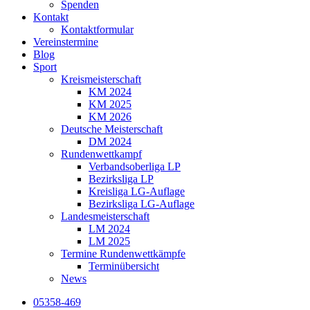
Spenden
Kontakt
Kontaktformular
Vereinstermine
Blog
Sport
Kreismeisterschaft
KM 2024
KM 2025
KM 2026
Deutsche Meisterschaft
DM 2024
Rundenwettkampf
Verbandsoberliga LP
Bezirksliga LP
Kreisliga LG-Auflage
Bezirksliga LG-Auflage
Landesmeisterschaft
LM 2024
LM 2025
Termine Rundenwettkämpfe
Terminübersicht
News
05358-469